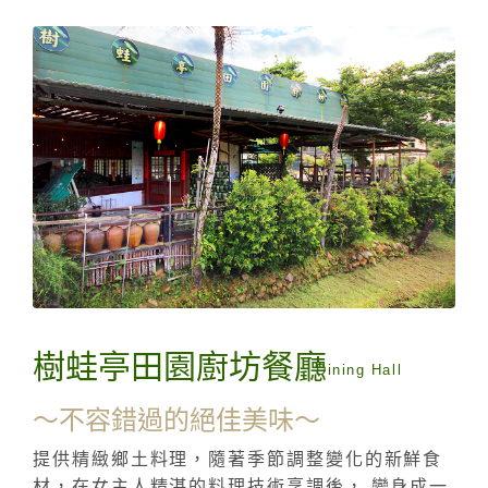
樹蛙亭田園廚坊餐廳
Dining Hall
～不容錯過的絕佳美味～
提供精緻鄉土料理，隨著季節調整變化的新鮮食
材，在女主人精湛的料理技術烹調後， 變身成一