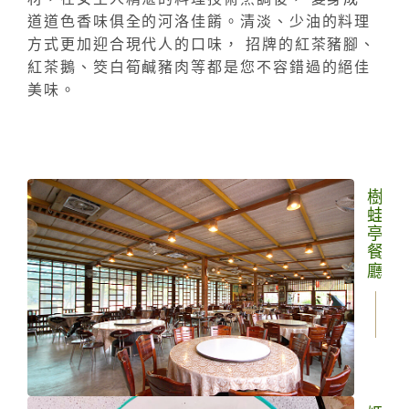
道道色香味俱全的河洛佳餚。清淡、少油的料理
方式更加迎合現代人的口味， 招牌的紅茶豬腳、
紅茶鵝、筊白筍鹹豬肉等都是您不容錯過的絕佳
美味。
樹蛙亭餐廳