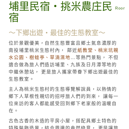
埔里民宿‧挑米農庄民
Room 
宿
～下鄉出遊‧最佳的生態教室～
位於景觀優美，自然生態豐富且鄉土氣息濃厚的
南投埔里桃米生態村內， 鄰近
紙教堂、桃米坑親
水公園、樹蛙亭、草湳濕地
…等熱門景點， 不但
適合做為旅人們造訪埔里、九族及日月潭等地的
中繼休憩站， 更是旅人攜家帶眷下鄉出遊最佳的
生態教室。
主人為桃米生態村的生態導覽解說員，以熱情的
鄉下人草根性親切的招呼旅人們的到來， 讓每一
位來訪的客人都能感受回到鄉下老家般的溫暖自
在。
古色古香的木造的平房小屋，搭配具鄉土特色的
特殊裝飾造景，結合周邊的盎然綠意， 更是讓旅