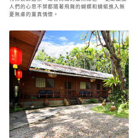
人們的心思不禁都隨著飛舞的蝴蝶和蜻蜓進入無
憂無慮的童真情懷。