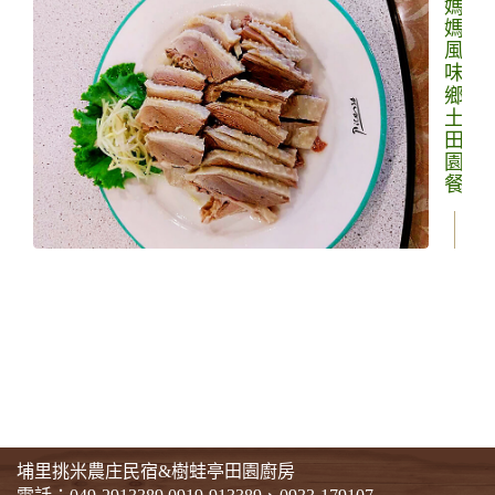
媽媽風味鄉土田園餐
埔里挑米農庄民宿&樹蛙亭田園廚房